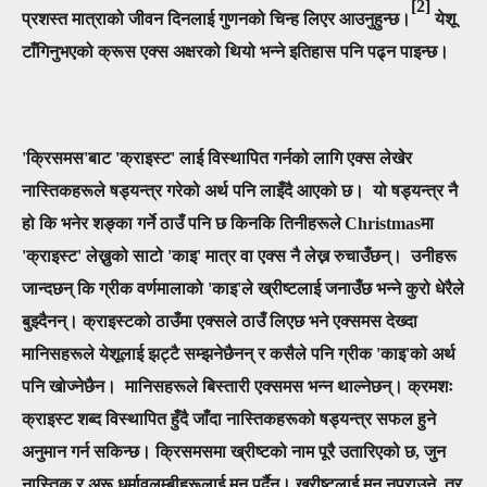
[2]
प्रशस्त मात्राको जीवन दिनलाई गुणनको चिन्ह लिएर आउनुहुन्छ।
येशू
टाँगिनुभएको क्रूस एक्स अक्षरको थियो भन्ने इतिहास पनि पढ्न पाइन्छ।
'क्रिसमस'बाट 'क्राइस्ट' लाई विस्थापित गर्नको लागि एक्स लेखेर
नास्तिकहरूले षड्यन्त्र गरेको अर्थ पनि लाइँदै आएको छ। यो षड्यन्त्र नै
हो कि भनेर शङ्का गर्ने ठाउँ पनि छ किनकि तिनीहरूले
Christmas
मा
'क्राइस्ट' लेख्नुको साटो 'काइ' मात्र वा एक्स नै लेख्न रुचाउँछन्। उनीहरू
जान्दछन् कि ग्रीक वर्णमालाको 'काइ'ले ख्रीष्टलाई जनाउँछ भन्ने कुरो धेरैले
बुझ्दैनन्। क्राइस्टको ठाउँमा एक्सले ठाउँ लिएछ भने एक्समस देख्दा
मानिसहरूले येशूलाई झट्टै सम्झनेछैनन् र कसैले पनि
ग्रीक 'काइ'को अर्थ
पनि खोज्नेछैन।
मानिसहरूले बिस्तारी एक्समस भन्न थाल्नेछन्। क्रमशः
क्राइस्ट शब्द विस्थापित हुँदै जाँदा नास्तिकहरूको षड्यन्त्र सफल हुने
अनुमान गर्न सकिन्छ।
क्रिसमसमा ख्रीष्टको नाम पूरै उतारिएको छ, जुन
नास्तिक र अरू धर्मावलम्बीहरूलाई मन पर्दैन। ख्रीष्टलाई मन नपराउने, तर