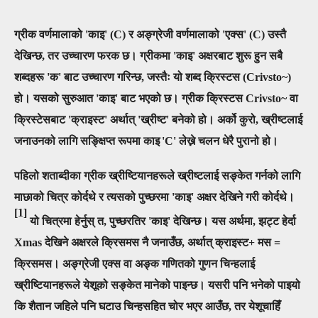
ग्रीक वर्णमालाको 'काइ' (
C
)
र अङ्ग्रेजी वर्णमालाको 'एक्स' (
C
)
उस्तै
देखिन्छ, तर उच्चारण फरक छ। ग्रीकमा
'काइ' अक्षरबाट शुरू हुन सबै
शब्दहरू 'क' बाट उच्चारण गरिन्छ, जस्तैः यो शब्द क्रिस्टस (
Crivsto~
)
हो। यसको सुरुआत 'काइ' बाट भएको छ। ग्रीक क्रिस्टस
Crivsto~
वा
क्रिस्टेसबाट
'क्राइस्ट' अर्थात् 'ख्रीष्ट' बनेको हो।
अर्को कुरो, ख्रीष्टलाई
जनाउनको लागि सङ्क्षिप्त रूपमा काइ
'
C
' लेख्ने चलन धेरै पुरानो हो।
पहिलो शताब्दीका ग्रीक ख्रीष्टियानहरूले ख्रीष्टलाई सङ्केत गर्नको लागि
माछाको चित्र कोर्दथे र त्यसको पुच्छरमा 'काइ' अक्षर देखिने गरी कोर्दथे।
[1]
यो चित्रमा हेर्नुस् त, पुच्छरतिर 'काइ' देखिन्छ। यस अर्थमा, झट्ट हेर्दा
Xmas
देखिने अक्षरले क्रिसमस नै जनाउँछ, अर्थात् क्राइस्ट
+
मस
=
क्रिसमस। अङ्ग्रेजी एक्स वा अङ्क गणितको गुणन चिन्हलाई
ख्रीष्टियानहरूले येशूको सङ्केत मानेको पाइन्छ।
यसरी पनि भनेको पाइयो
कि शैतान जहिले पनि घटाउ चिन्हसहित चोर भएर आउँछ, तर येशूचाहिँ