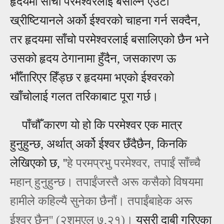
हृदयमा साँचो परमेश्वरलाई बसाल्ने एउटा
ख्रीष्टियानले अर्को ईश्वरको चाहना गर्न सक्दैन,
तर हृदयमा साँचो परमेश्वरलाई बसालिएको छैन भने
उसको हृदय ठेगानामा हुँदैन, जसकारण ऊ
भौँतारिएर हिँड्छ र हृदयमा भएको ईश्वरको
खाँचोलाई गलत तरिकाबाट पूरा गर्छ।
पाँचौँ कारण यो हो कि परमेश्वर एक मात्र
हुनुहुन्छ, अर्थात् अर्को ईश्वर छँदैछैन, किनकि
,
लेखिएको छ, ''
हे परमप्रभु परमेश्‍वर
तपाईं साँच्‍चै
महान्‌ हुनुहुन्‍छ। तपाईंजस्‍तै अरू कसैको विषयमा
हामीले कहिल्‍यै सुनेका छैनौं। तपाईंबाहेक अरू
ईश्‍वर छैन''
(२शमूएल ७,२१)।
यसरी दाबी गरिएका