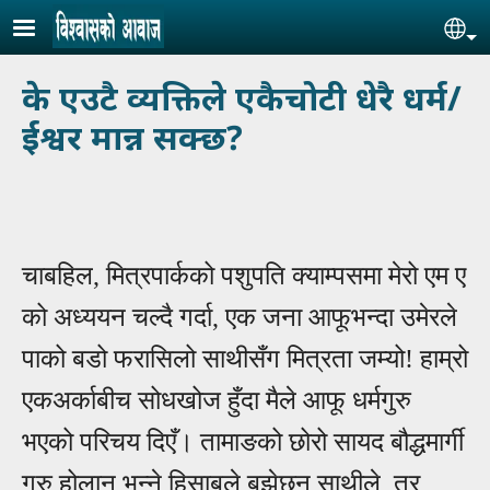
Skip to main content
Se
के एउटै व्यक्तिले एकैचोटी धेरै धर्म/
ईश्वर मान्न सक्छ?
चाबहिल, मित्रपार्कको पशुपति क्याम्पसमा मेरो एम ए
को अध्ययन चल्दै गर्दा, एक जना
आ
फूभन्दा उमेरले
पाको बडो फरासिलो साथीसँग मित्रता जम्यो!
हाम्रो
एकअर्काबीच सोधखोज हुँदा मैले आफू धर्मगुरु
भएको परिचय दिएँ। तामाङको छोरो सायद बौद्धमार्गी
गुरु होलान् भन्ने हिसाबले बुझेछन् साथीले, तर