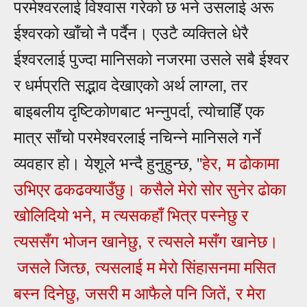
परमेश्वरलाई विश्वास गरेको छ भने उसलाई अरू
ईश्वरको खाँचो नै पर्दैन। एउटै व्यक्तिले धेरै
ईश्वरलाई पुज्दा मानिसको नजरमा उसले सबै ईश्वर
र धर्मप्रति सद्भाव देखाएको अर्थ लाग्ला, तर
बाइबलीय दृष्टिकोणबाट भन्नुपर्दा, त्योचाहिँ एक
मात्र साँचो परमेश्वरलाई नचिन्ने मानिसले गर्ने
,
व्यवहार हो। येशूले भन्दै हुनुहुन्छ, ''
हेर
म ढोकामा
उभिएर ढकढक्‍याउँछु। कसैले मेरो सोर सुनेर ढोका
,
खोलिदियो भने
म त्‍यसकहाँ भित्र पस्‍नेछु र
,
त्‍यससँग भोजन खानेछु
र त्‍यसले मसँग खानेछ।
,
जसले जित्‍छ
त्‍यसलाई म मेरो सिंहासनमा मसित
,
,
बस्‍न दिनेछु
जसरी म आफैले पनि जितें
र मेरा