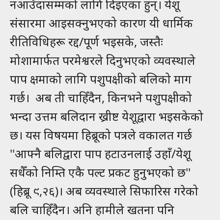
नआउँदासम्मको लागि दिइएका हुन्। येशू
संसारमा आइसक्नुभएको कारण यी धार्मिक
रीतिविधिहरू रद्द/पूर्ण भइसके, जस्तैः
मोशामार्फत परमेश्वरले दिनुभएको व्यवस्थाले
पाप क्षमाको लागि पशुपक्षीको बलिको माग
गर्छ। अब ती चाहिँदैन, किनभने पशुपक्षीको
भन्दा उत्तम बलिदान ख्रीष्ट येशूद्वारा भइसकेको
छ। यस विषयमा हिब्रूको पत्रले वकालत गर्छ
''आफ्‍नै बलिद्वारा पाप हटाउनलाई उहाँ/येशू
सधैँको निम्‍ति एकै पल्‍ट प्रकट हुनुभएको छ''
(हिब्रू ९,२६)। अब व्यवस्थाले सिफारिस गरेको
बलि चाहिँदैन। अनि हामीले खतना पनि